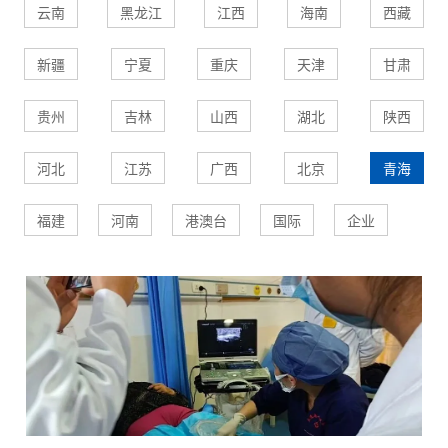
云南
黑龙江
江西
海南
西藏
新疆
宁夏
重庆
天津
甘肃
贵州
吉林
山西
湖北
陕西
河北
江苏
广西
北京
青海
福建
河南
港澳台
国际
企业