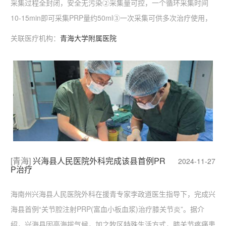
采集过程全封闭，安全无污染②采集量可控，一个循环采集时间
10-15min即可采集PRP量约50ml③一次采集可供多次治疗使用，
剩余PRP在输血科冷冻保存。
关联医疗机构：
青海大学附属医院
[青海]
兴海县人民医院外科完成该县首例PR
2024-11-27
P治疗
海南州兴海县人民医院外科在援青专家李政道医生指导下，完成兴
海县首例“关节腔注射PRP(富血小板血浆)治疗膝关节炎”。据介
绍，兴海县因高海拔气候，加之牧区特殊生活方式，膝关节疼痛患