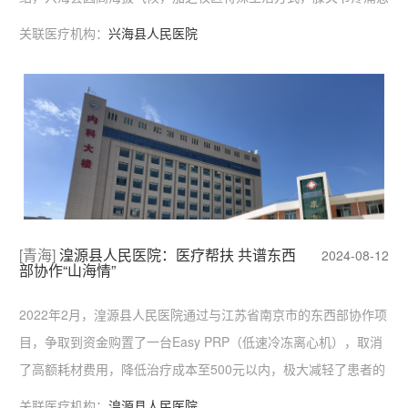
者很常见，所以推动本地区膝关节病的预防、治疗以及引进先进的
关联医疗机构：
兴海县人民医院
治疗技术理念是必要的。目前对于膝关节骨性关节炎的治疗，提倡
阶梯化标准治
[青海]
湟源县人民医院：医疗帮扶 共谱东西
2024-08-12
部协作“山海情”
2022年2月，湟源县人民医院通过与江苏省南京市的东西部协作项
目，争取到资金购置了一台Easy PRP（低速冷冻离心机），取消
了高额耗材费用，降低治疗成本至500元以内，极大减轻了患者的
经济负担。
关联医疗机构：
湟源县人民医院